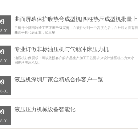
曲面屏幕保护膜热弯成型机|四柱热压成型机批量上
09
手机行业随着制造工艺不断升级完善，在硬件达到一个高度之后，在外观方面有
8-01
曲面手机代表企业，如三星
专业订做非标油压机与气动冲床压力机
09
油压机订做要求：可以依照客户的产品生产加工工艺要求来设计油压机出力大小，比
8-01
同规格液压机型。
液压机深圳厂家金精成合作客户一览
09
8-01
液压压力机械设备智能化
09
8-01